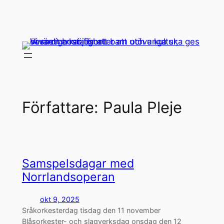
Hoppa
till
innehåll
Författare:
Paula Pleje
Samspelsdagar med
Norrlandsoperan
okt 9, 2025
Sråkorkesterdag tisdag den 11 november
Blåsorkester- och slagverksdag onsdag den 12