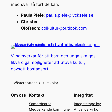
med svar så fort de kan.
Paula Pleje
:
paula.pleje@lycksele.se
Christer
Olofsson
:
colkultur@outlook.com
Vi samverkar för att barn och unga ska ges
likvärdiga möjligheter att utöva kultur,
oavsett bostadsort.
– Västerbottens kulturskolor
Om oss
Kontakt
Integritet
Samordnarna
Integritetspolicy
Medverkande kommuner
Användarvillkor