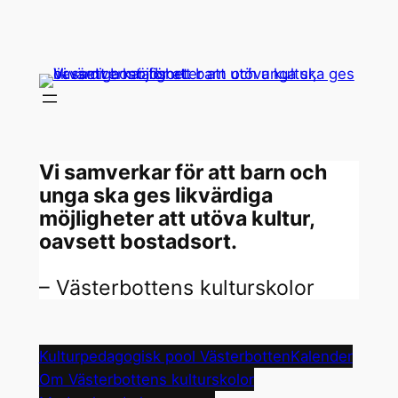
Hoppa
till
innehåll
Vi samverkar för att barn och
unga ska ges likvärdiga
möjligheter att utöva kultur,
oavsett bostadsort.
– Västerbottens kulturskolor
Kulturpedagogisk pool Västerbotten
Kalender
Om Västerbottens kulturskolor