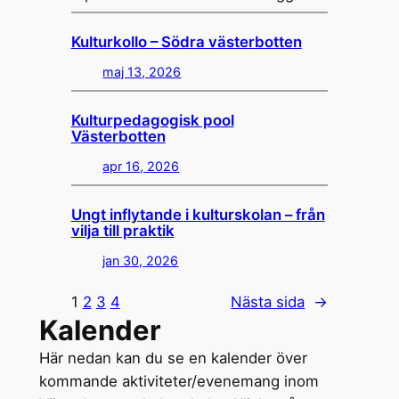
Kulturkollo – Södra västerbotten
maj 13, 2026
Kulturpedagogisk pool
Västerbotten
apr 16, 2026
Ungt inflytande i kulturskolan – från
vilja till praktik
jan 30, 2026
1
2
3
4
Nästa sida
→
Kalender
Här nedan kan du se en kalender över
kommande aktiviteter/evenemang inom